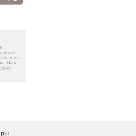
 и
ильника
отовления
ика. Наш
сроки
ары