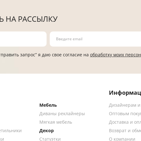
 НА РАССЫЛКУ
править запрос” я даю свое согласие на
обработку моих персо
Информац
Мебель
Дизайнерам и
Диваны реклайнеры
Оптовым поку
Мягкая мебель
Доставка и оп
етильники
Декор
Возврат и обм
ки
Статуэтки
О компании