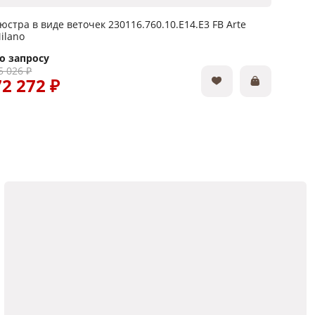
юстра в виде веточек 230116.760.10.E14.E3 FB Arte
Люстра
ilano
Clear 
о запросу
По за
5 026 ₽
30 516
72 272 ₽
25 