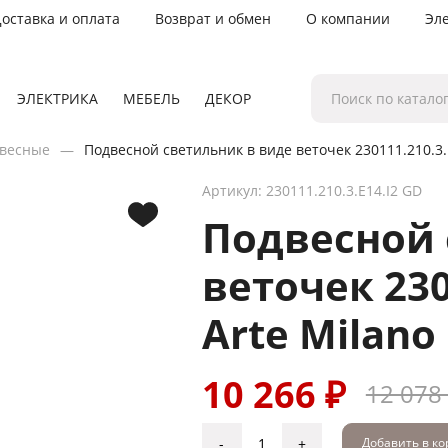
оставка и оплата
Возврат и обмен
О компании
Эл
ЭЛЕКТРИКА
МЕБЕЛЬ
ДЕКОР
весные
Подвесной светильник в виде веточек 230111.210.3.E
Артикул: 230111.210.3.E14.I2 GD
Подвесной 
веточек 230
Arte Milano
10 266 ₽
12 078
-
+
Добавить в к