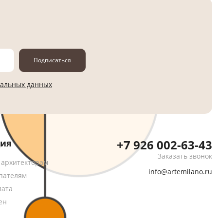
Подписаться
нальных данных
+7 926 002-63-43
ия
Заказать звонок
 архитекторам
info@artemilano.ru
пателям
лата
ен