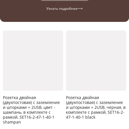
Узнать подробнее
Розетка двойная
Розетка двойная
(двухпостовая) c заземление
(двухпостовая) c заземление
и шторками + 2USB, цвет -
и шторками + 2USB, черная, в
шампань, в комплекте с
комплекте с рамкой, SET16-2-
рамкой, SET16-2-47-1-40-1
47-1-40-1 black
shampan