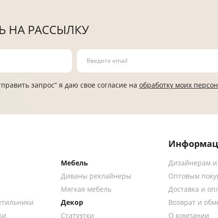
 НА РАССЫЛКУ
править запрос” я даю свое согласие на
обработку моих персо
Информац
Мебель
Дизайнерам и
Диваны реклайнеры
Оптовым поку
Мягкая мебель
Доставка и оп
етильники
Декор
Возврат и обм
ки
Статуэтки
О компании