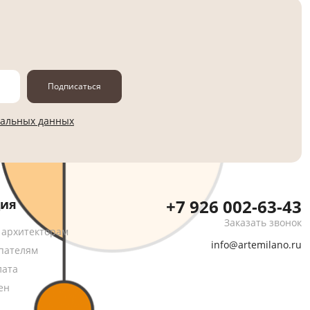
Подписаться
нальных данных
+7 926 002-63-43
ия
Заказать звонок
 архитекторам
info@artemilano.ru
пателям
лата
ен