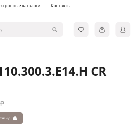
ектронные каталоги
Контакты
10.300.3.E14.H CR
 ₽
орзину