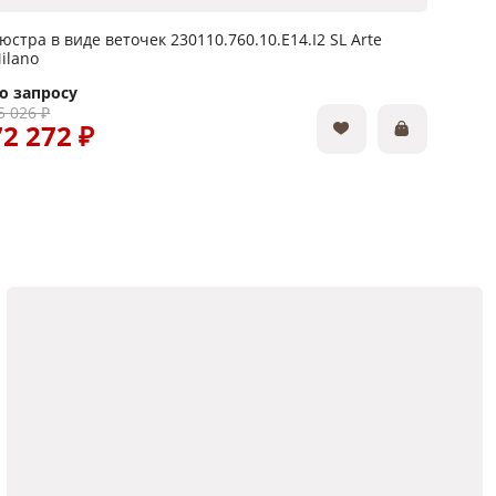
юстра в виде веточек 230110.760.10.E14.I2 SL Arte
Люстра
ilano
Clear 
о запросу
По за
5 026 ₽
40 236
72 272 ₽
34 