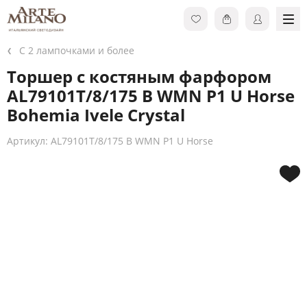
С 2 лампочками и более
Торшер с костяным фарфором
AL79101T/8/175 B WMN P1 U Horse
Bohemia Ivele Crystal
Артикул: AL79101T/8/175 B WMN P1 U Horse