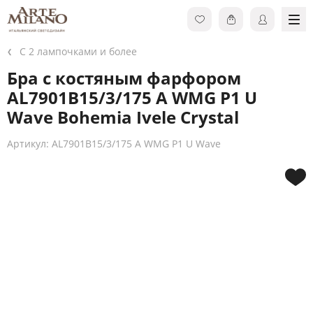
С 2 лампочками и более
Бра с костяным фарфором
AL7901B15/3/175 A WMG P1 U
Wave Bohemia Ivele Crystal
Артикул: AL7901B15/3/175 A WMG P1 U Wave