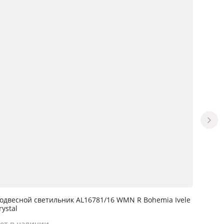
одвесной светильник AL16781/16 WMN R Bohemia Ivele
Подве
rystal
Ivele C
ет в наличии
Нет в