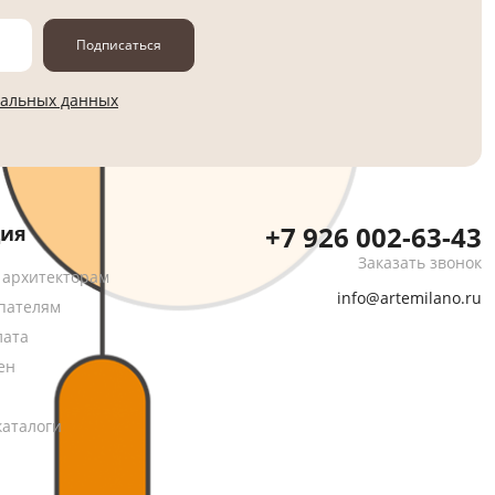
Подписаться
нальных данных
+7 926 002-63-43
ия
Заказать звонок
 архитекторам
info@artemilano.ru
пателям
лата
ен
каталоги