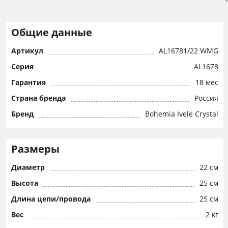
Общие данные
Артикул
AL16781/22 WMG
Серия
AL1678
Гарантия
18 мес
Страна бренда
Россия
Бренд
Bohemia Ivele Crystal
Размеры
Диаметр
22 см
Высота
25 см
Длина цепи/провода
25 см
Вес
2 кг