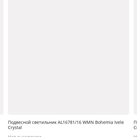
a
Подвесной светильник AL16781/16 WMN Bohemia Ivele
П
Crystal
C
Нет в наличии
Н