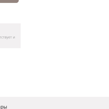
тствует и
ары