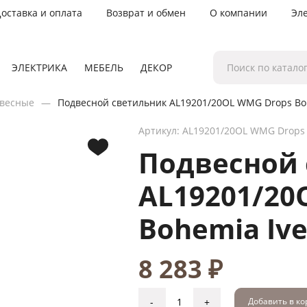
оставка и оплата
Возврат и обмен
О компании
Эл
ЭЛЕКТРИКА
МЕБЕЛЬ
ДЕКОР
весные
Подвесной светильник AL19201/20OL WMG Drops Bohe
Артикул: AL19201/20OL WMG Drops
Подвесной
AL19201/20
Bohemia Ive
8 283 ₽
-
+
Добавить в к