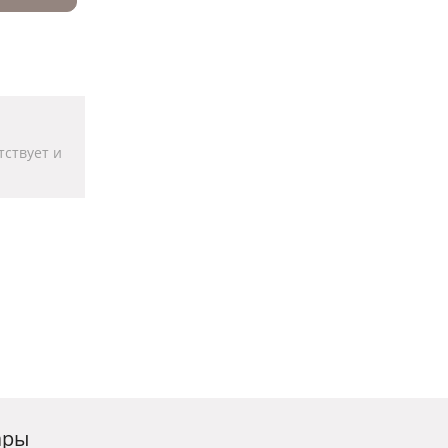
тствует и
ары