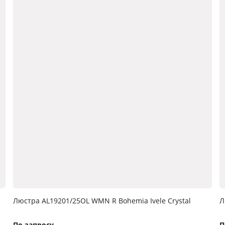
Люстра AL19201/25OL WMN R Bohemia Ivele Crystal
Л
По запросу
П