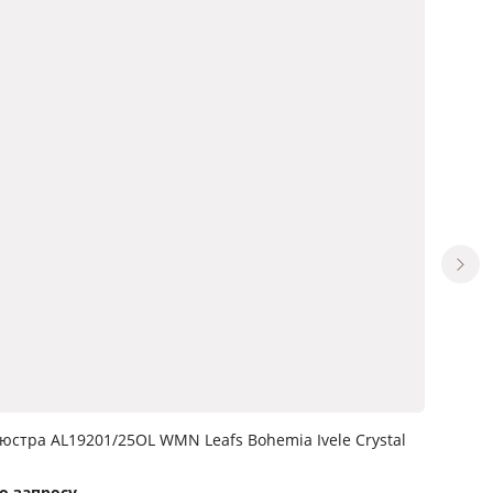
юстра AL19201/25OL WMN Leafs Bohemia Ivele Crystal
Подве
Bohemi
о запросу
Нет в