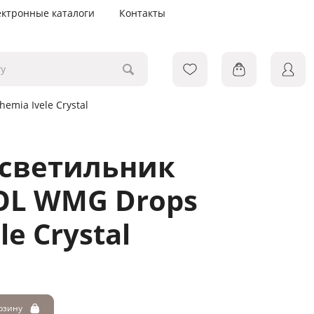
ектронные каталоги
Контакты
mia Ivele Crystal
 светильник
OL WMG Drops
le Crystal
орзину