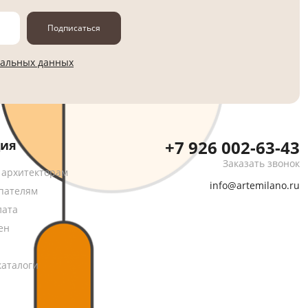
Подписаться
нальных данных
+7 926 002-63-43
ия
Заказать звонок
 архитекторам
info@artemilano.ru
пателям
лата
ен
каталоги