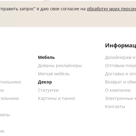
править запрос” я даю свое согласие на
обработку моих персо
Информац
Мебель
Дизайнерам и
Диваны реклайнеры
Оптовым поку
Мягкая мебель
Доставка и оп
етильники
Декор
Возврат и обм
ки
Статуэтки
О компании
тильники
Картины и панно
Электронные 
Контакты
ампы
ие