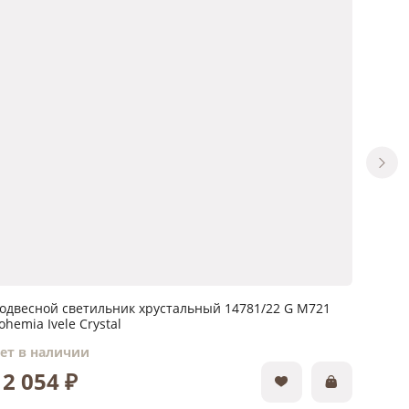
одвесной светильник хрустальный 14781/22 G M721
Подвес
ohemia Ivele Crystal
Bohemi
ет в наличии
Нет в
12 054 ₽
5 97