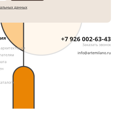
нальных данных
+7 926 002-63-43
ия
Заказать звонок
 архитекторам
info@artemilano.ru
пателям
лата
ен
каталоги