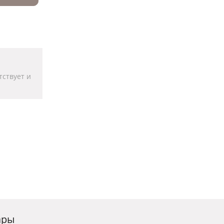
тствует и
ары