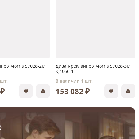
нер Morris S7028-2M
Диван-реклайнер Morris S7028-3M
KJ1056-1
 шт.
В наличии 1 шт.
 ₽
153 082 ₽
О