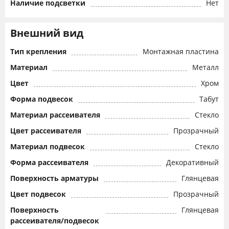
Наличие подсветки
Нет
Внешний вид
Тип крепления
Монтажная пластина
Материал
Металл
Цвет
Хром
Форма подвесок
Табут
Материал рассеивателя
Стекло
Цвет рассеивателя
Прозрачный
Материал подвесок
Стекло
Форма рассеивателя
Декоративный
Поверхность арматуры
Глянцевая
Цвет подвесок
Прозрачный
Поверхность
Глянцевая
рассеивателя/подвесок