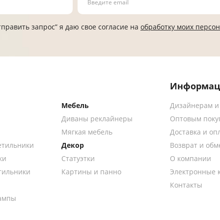
править запрос” я даю свое согласие на
обработку моих персо
Информац
Мебель
Дизайнерам и
Диваны реклайнеры
Оптовым поку
Мягкая мебель
Доставка и оп
етильники
Декор
Возврат и обм
ки
Статуэтки
О компании
тильники
Картины и панно
Электронные 
Контакты
ампы