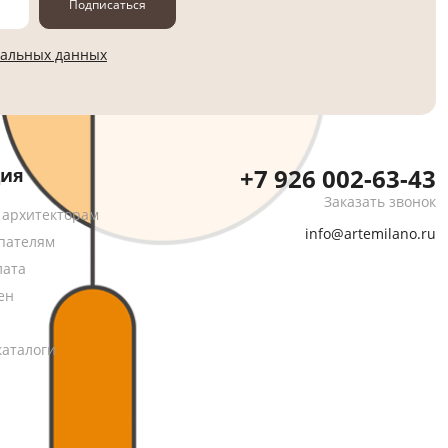
Подписаться
нальных данных
+7 926 002-63-43
ия
Заказать звонок
 архитекторам
info@artemilano.ru
пателям
лата
ен
каталоги